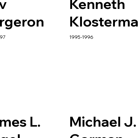
v
Kenneth
rgeron
Klosterm
997
1995-1996
mes L.
Michael J.