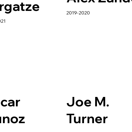
rgatze
2019-2020
021
car
Joe M.
noz
Turner