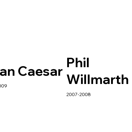
Phil
an Caesar
Willmarth
009
2007-2008