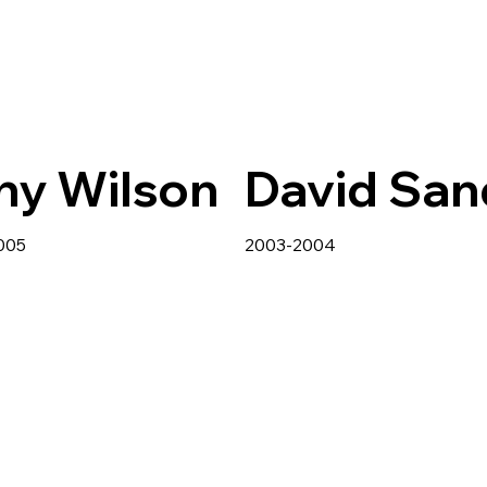
ny Wilson
David San
005
2003-2004