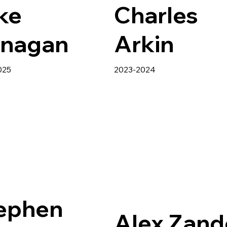
ke
Charles
nagan
Arkin
025
2023-2024
ephen
Alex Zand