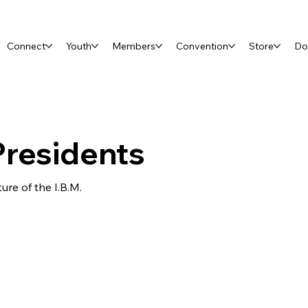
Connect
Youth
Members
Convention
Store
Do
Presidents
re of the I.B.M.