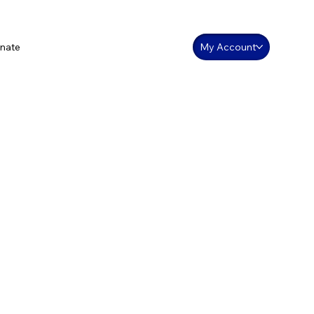
nate
My Account